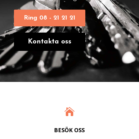
Ring 08 - 21 21 21
Kontakta oss

BESÖK OSS