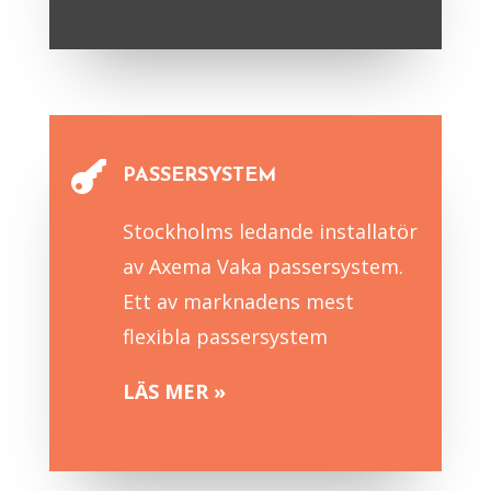

PASSERSYSTEM
Stockholms ledande installatör
av Axema Vaka passersystem.
Ett av marknadens mest
flexibla passersystem
LÄS MER »